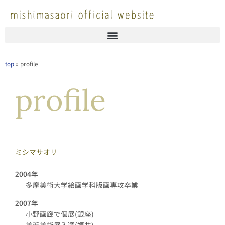
内
容
を
ス
キ
ッ
top
»
profile
プ
profile
ミシマサオリ
2004年
多摩美術大学絵画学科版画専攻卒業
2007年
小野画廊で個展(銀座)
美浜美術展入選(福井)