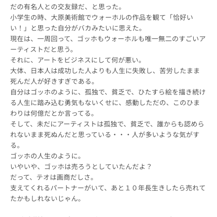
だの有名人との交友録だ、と思った。
小学生の時、大原美術館でウォーホルの作品を観て「恰好い
い！」と思った自分がバカみたいに思えた。
現在は、一周回って、ゴッホもウォーホルも唯一無二のすごいア
ーティストだと思う。
それに、アートをビジネスにして何が悪い。
大体、日本人は成功した人よりも人生に失敗し、苦労したまま
死んだ人が好きすぎである。
自分はゴッホのように、孤独で、貧乏で、ひたすら絵を描き続け
る人生に踏み込む勇気もないくせに、感動しただの、このひま
わりは何億だとか言ってる。
そして、未だにアーティストは孤独で、貧乏で、誰からも認めら
れないまま死ぬんだと思っている・・・人が多いような気がす
る。
ゴッホの人生のように。
いやいや、ゴッホは売ろうとしていたんだよ？
だって、テオは画商だしさ。
支えてくれるパートナーがいて、あと１０年長生きしたら売れて
たかもしれないじゃん。