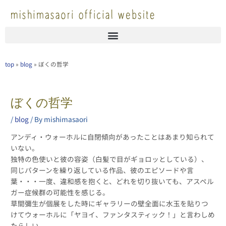
内
容
を
ス
キ
ッ
top
»
blog
»
ぼくの哲学
プ
ぼくの哲学
/
blog
/ By
mishimasaori
アンディ・ウォーホルに自閉傾向があったことはあまり知られて
いない。
独特の色使いと彼の容姿（白髪で目がギョロッとしている）、
同じパターンを繰り返している作品、彼のエピソードや言
葉・・・一度、違和感を抱くと、どれを切り抜いても、アスペル
ガー症候群の可能性を感じる。
草間彌生が個展をした時にギャラリーの壁全面に水玉を貼りつ
けてウォーホルに「ヤヨイ、ファンタスティック！」と言わしめ
たらしい。