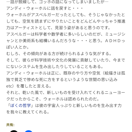
―話が脱線して、ゴッホの話になってしまいましたが―
アンディ・ウォーホルに話を戻すと・・・
ウォーホルがアスペルガーだったとしても、そうじゃなかったと
しても、空気を読まずにやりたいことをどんどんやっちゃう推進
力はアーティストとして、見習う姿があると思うのです。
アスペルガーは科学者や数学者に多いらしいのだが、ミュージシ
ャンとか美術系も結構いるんだろうな・・・と思う。ＡＤＨＤっ
ぽい人とか。
むしろ、その傾向がある方が続けられるような気がする。
そして、彼らが科学技術や文化の発展に貢献していたり、今まで
にないシステムを生み出したりしていることもある。
アンディ・ウォーホルは正に、既存のやり方や空気（絵描きは孤
独で貧乏で惨めな死に方をするというような世間の思い込み
etc）を覆したと言える。
それと、乾いた風で、新しいものを受け入れてくれるニューヨー
クだったからこそ、ウォーホルは認められたのだ。
「
ぼくの哲学
」は彼の宇宙人っぷりと新しいものを生み出す力
を我々に教えてくれる。
共有: