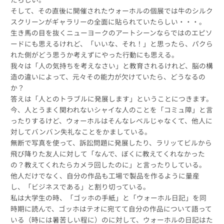
そして、その直後に開催されたウォーホルの個展では牛のシルク
スクリーンがギャラリーの全面に貼られていたらしい・・・。
生き馬の目を抜くニューヨークのアートシーンならではのエピソ
ードにも思えるけれど、「いいな、それ！」と思ったら、パクら
れた側がどう思うか考えずにやった行動にも思える。
我々は「人の気持ちを考えなさい」と教育されるけれど、脳の構
造の違いによって、元々その能力が欠けていたら、どうなるの
か？
答えは「人とのトラブルに発展します」ということにつきます。
今、人とうまく関われないシャイな人のことを「コミュ障」と言
ったりするけど、ウォーホルはそんなレベルじゃなくて、他人に
対してバンバン失礼なことをかましている。
無断で写真を使って、訴訟問題に発展したり、ラリッてビルから
飛び降りた友人に対して「なんで、ぼくに教えてくれなかった
の？教えてくれたらカメラ回したのに」と言ったりしている。
他人だけでなく、自分の作品も工場で製品を作るように量産
し、「ビジネスである」と割り切っている。
私は大学生の時、「ゴッホの手紙」と「ウォーホル日記」を同
時期に読んで、ゴッホはテオに宛てて自分の作品について語って
いる（時には暑苦しい程に）のに対して、ウォーホルの日記はた