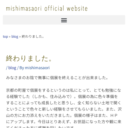
内
容
を
ス
キ
ッ
top
»
blog
»
終わりました。
プ
終わりました。
/
blog
/ By
mishimasaori
みなさまのお陰で無事に個展を終えることが出来ました。
京都の町屋で個展をするというのは私にとって、とても勉強にな
る経験でした（しかも、住み込みで）。個展の為に色々準備を
することによっても成長したと思うし、全く知らない土地で開く
ということで色々と新しい経験をさせてもらいました。また、沢
山の方にお力添えをいただきました。個展の様子はまた、ＨＰ
にアップします。今日はとりあえず、お世話になった方や観に来
てくださった方に感謝を記したいです。